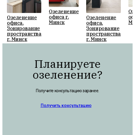
Озеленение
Оз
офиса г.
оф
Озеленение
Озеленение
Минск
Ми
офиса.
офиса.
Зонирование
Зонирование
пространства
пространства
г. Минск
г. Минск
Планируете
озеленение?
Получите консультацию заранее.
Получить консультацию