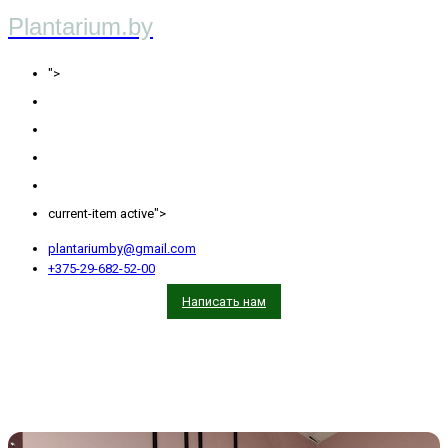
Plantarium.by
Главная
">
О нас
Озеленение
Услуги
Блог
Портфолио
current-item active">
plantariumby@gmail.com
+375-29-682-52-00
Написать нам