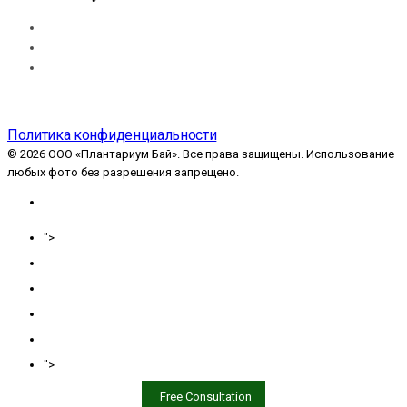
Контакты
FAQ
Карта сайта
Политика конфиденциальности
© 2026 ООО «Плантариум Бай». Все права защищены. Использование
любых фото без разрешения запрещено.
Главная
">
О нас
Озеленение
Услуги
Блог
Портфолио
">
Free Consultation